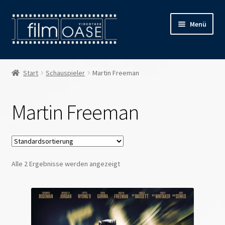
Zur
Zum
Menü
Navigation
Inhalt
springen
springen
Willkommen
Start
Schauspieler
Martin Freeman
Filmverleih
Martin Freeman
Öffnungszeiten
Preise
Alle 2 Ergebnisse werden angezeigt
Kontakt