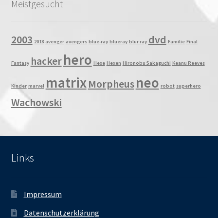
Meistgesucht
2003
dvd
2018
avenger
avengers
blue-ray
blueray
blur ray
Familie
Final
hero
hacker
Fantasy
Hexe
Hexen
Hironobu Sakaguchi
Keanu Reeves
matrix
neo
Morpheus
Kinder
marvel
robot
superhero
Wachowski
Links
Impressum
Datenschutzerklärung