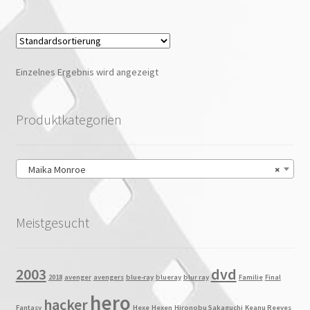
Einzelnes Ergebnis wird angezeigt
Produktkategorien
Maika Monroe
×
Meistgesucht
2003
dvd
2018
avenger
avengers
blue-ray
blueray
blur ray
Familie
Final
hero
hacker
Fantasy
Hexe
Hexen
Hironobu Sakaguchi
Keanu Reeves