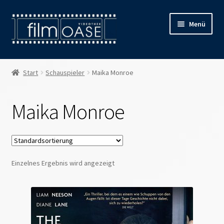
Zur
Zum
Menü
Navigation
Inhalt
springen
springen
Willkommen
Start
Schauspieler
Maika Monroe
Filmverleih
Maika Monroe
Öffnungszeiten
Preise
Einzelnes Ergebnis wird angezeigt
Kontakt