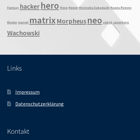
hero
hacker
Fantasy
Hexe
Hexen
Hironobu Sakaguchi
Keanu Reeves
matrix
neo
Morpheus
Kinder
marvel
robot
superhero
Wachowski
Links
Impressum
Datenschutzerklärung
Kontakt