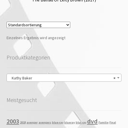
Einzelnes Ergebnis wird angezeigt
Produktkategorien
Kathy Baker
×
Meistgesucht
2003
dvd
2018
avenger
avengers
blue-ray
blueray
blur ray
Familie
Final