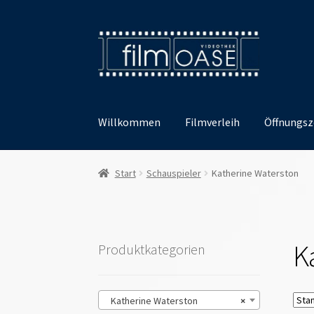
Zur
Zum
Navigation
Inhalt
springen
springen
Willkommen
Filmverleih
Öffnungsz
Start
Schauspieler
Katherine Waterston
K
Produktkategorien
Katherine Waterston
×