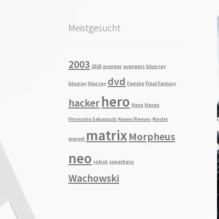
Meistgesucht
2003
2018
avenger
avengers
blue-ray
dvd
blueray
blur ray
Familie
Final Fantasy
hero
hacker
Hexe
Hexen
Hironobu Sakaguchi
Keanu Reeves
Kinder
matrix
Morpheus
marvel
neo
robot
superhero
Wachowski