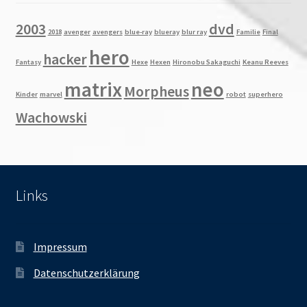
2003
dvd
2018
avenger
avengers
blue-ray
blueray
blur ray
Familie
Final
hero
hacker
Fantasy
Hexe
Hexen
Hironobu Sakaguchi
Keanu Reeves
matrix
neo
Morpheus
Kinder
marvel
robot
superhero
Wachowski
Links
Impressum
Datenschutzerklärung