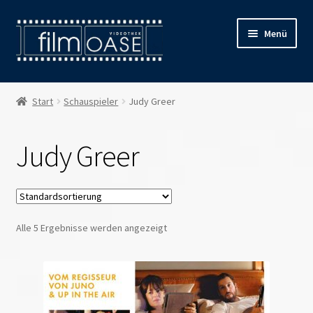
Zur
Zum
Menü
Navigation
Inhalt
springen
springen
Willkommen
Start
Schauspieler
Judy Greer
Filmverleih
Judy Greer
Öffnungszeiten
Preise
Alle 5 Ergebnisse werden angezeigt
Kontakt