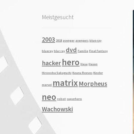
Meistgesucht
2003
2018
avenger
avengers
blue-ray
dvd
blueray
blur ray
Familie
Final Fantasy
hero
hacker
Hexe
Hexen
Hironobu Sakaguchi
Keanu Reeves
Kinder
matrix
Morpheus
marvel
neo
robot
superhero
Wachowski