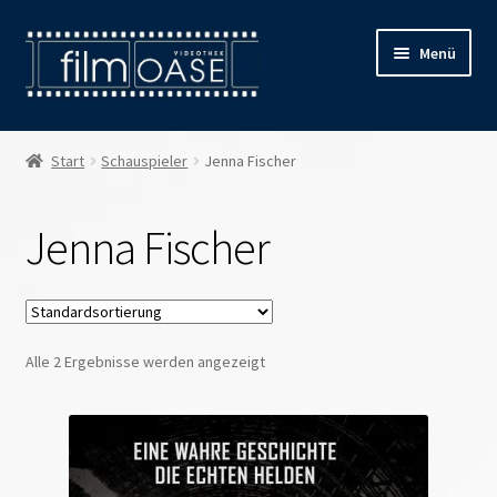
Zur
Zum
Menü
Navigation
Inhalt
springen
springen
Willkommen
Start
Schauspieler
Jenna Fischer
Filmverleih
Jenna Fischer
Öffnungszeiten
Preise
Alle 2 Ergebnisse werden angezeigt
Kontakt