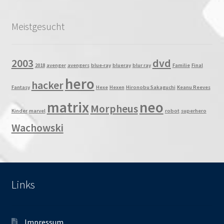
Meistgesucht
2003
dvd
2018
avenger
avengers
blue-ray
blueray
blur ray
Familie
Final
hero
hacker
Fantasy
Hexe
Hexen
Hironobu Sakaguchi
Keanu Reeves
matrix
neo
Morpheus
Kinder
marvel
robot
superhero
Wachowski
Links
Impressum