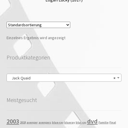
Einzelnes Ergebnis wird angezeigt
Produktkategorien
Jack Quaid
×
Meistgesucht
2003
dvd
2018
avenger
avengers
blue-ray
blueray
blur ray
Familie
Final