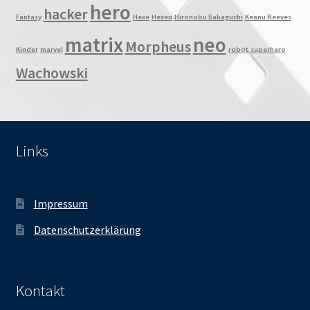
hero
hacker
Fantasy
Hexe
Hexen
Hironobu Sakaguchi
Keanu Reeves
matrix
neo
Morpheus
Kinder
marvel
robot
superhero
Wachowski
Links
Impressum
Datenschutzerklärung
Kontakt