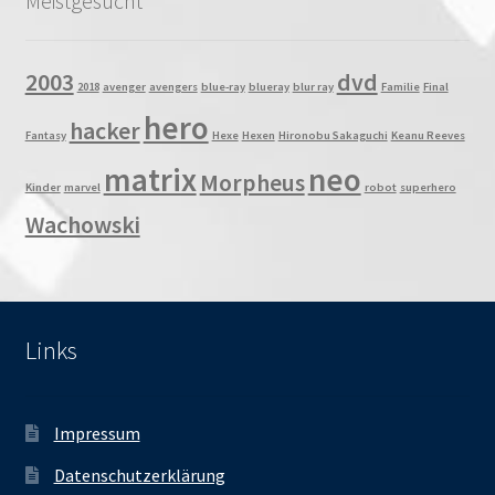
Meistgesucht
2003
dvd
2018
avenger
avengers
blue-ray
blueray
blur ray
Familie
Final
hero
hacker
Fantasy
Hexe
Hexen
Hironobu Sakaguchi
Keanu Reeves
matrix
neo
Morpheus
Kinder
marvel
robot
superhero
Wachowski
Links
Impressum
Datenschutzerklärung