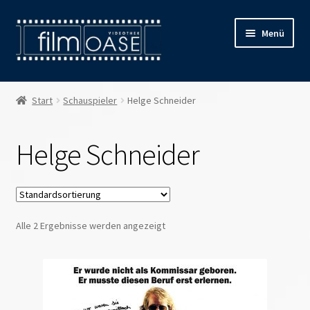
Zur
Zum
Menü
Navigation
Inhalt
springen
springen
Willkommen
Start
Schauspieler
Helge Schneider
Filmverleih
Helge Schneider
Öffnungszeiten
Preise
Alle 2 Ergebnisse werden angezeigt
Kontakt