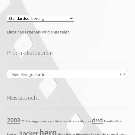
Einzelnes Ergebnis wird angezeigt
Produktkategorien
Hedi Kriegeskotte
×
Meistgesucht
2003
dvd
2018
avenger
avengers
blue-ray
blueray
blur ray
Familie
Final
hero
hacker
Fantasy
Hexe
Hexen
Hironobu Sakaguchi
Keanu Reeves