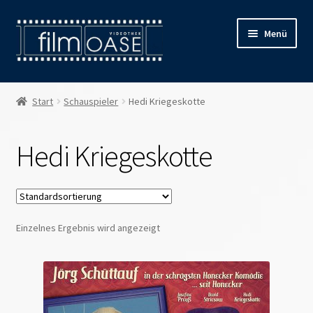
Zur
Zum
Menü
Navigation
Inhalt
springen
springen
Willkommen
Start
Schauspieler
Hedi Kriegeskotte
Filmverleih
Hedi Kriegeskotte
Öffnungszeiten
Preise
Einzelnes Ergebnis wird angezeigt
Kontakt