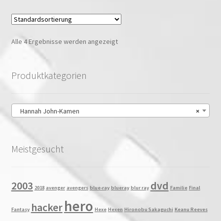
Alle 4 Ergebnisse werden angezeigt
Produktkategorien
Hannah John-Kamen
×
Meistgesucht
2003
dvd
2018
avenger
avengers
blue-ray
blueray
blur ray
Familie
Final
hero
hacker
Fantasy
Hexe
Hexen
Hironobu Sakaguchi
Keanu Reeves