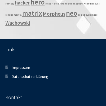
hero
hacker
Fantasy
Hexe
Hexen
Hironobu Sakaguchi
Keanu Reeves
matrix
neo
Morpheus
Kinder
marvel
robot
superhero
Wachowski
Links
Impressum
Datenschutzerklärung
Kontakt