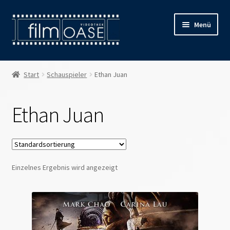
Zur
Zum
Menü
Navigation
Inhalt
springen
springen
Willkommen
Start
Schauspieler
Ethan Juan
Filmverleih
Ethan Juan
Öffnungszeiten
Preise
Einzelnes Ergebnis wird angezeigt
Kontakt