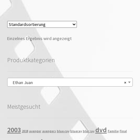
Einzelnes Ergebnis wird angezeigt
Produktkategorien
Ethan Juan
×
Meistgesucht
2003
dvd
2018
avenger
avengers
blue-ray
blueray
blur ray
Familie
Final