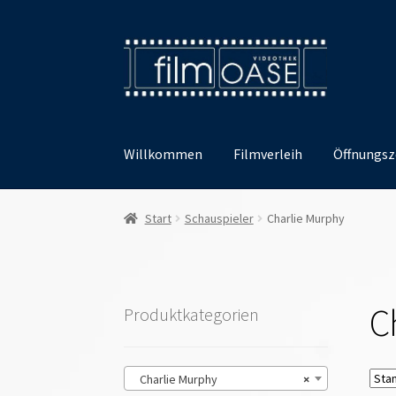
Zur
Zum
Navigation
Inhalt
springen
springen
Willkommen
Filmverleih
Öffnungsz
Start
Schauspieler
Charlie Murphy
C
Produktkategorien
Charlie Murphy
×