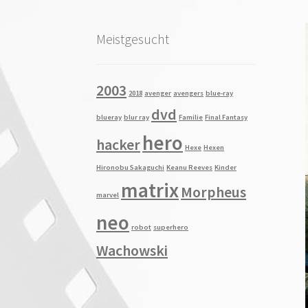
Meistgesucht
2003
2018
avenger
avengers
blue-ray
dvd
blueray
blur ray
Familie
Final Fantasy
hero
hacker
Hexe
Hexen
Hironobu Sakaguchi
Keanu Reeves
Kinder
matrix
Morpheus
marvel
neo
robot
superhero
Wachowski