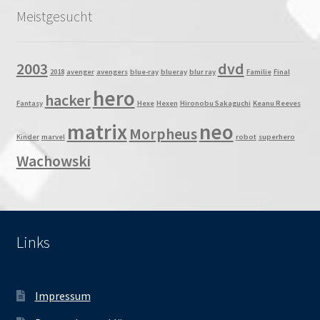
Meistgesucht
2003
dvd
2018
avenger
avengers
blue-ray
blueray
blur ray
Familie
Final
hero
hacker
Fantasy
Hexe
Hexen
Hironobu Sakaguchi
Keanu Reeves
matrix
neo
Morpheus
Kinder
marvel
robot
superhero
Wachowski
Links
Impressum