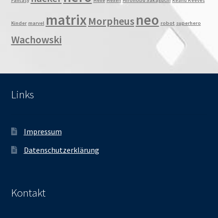
Fantasy
Hexe
Hexen
Hironobu Sakaguchi
Keanu Reeves
matrix
neo
Morpheus
Kinder
marvel
robot
superhero
Wachowski
Links
Impressum
Datenschutzerklärung
Kontakt