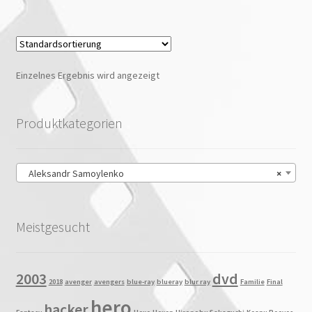
Einzelnes Ergebnis wird angezeigt
Produktkategorien
Aleksandr Samoylenko
×
Meistgesucht
2003
dvd
2018
avenger
avengers
blue-ray
blueray
blur ray
Familie
Final
hero
hacker