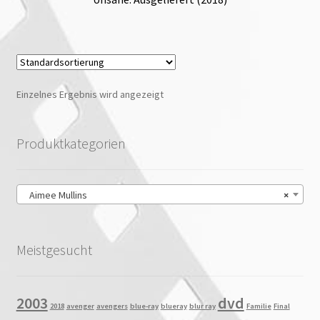
Einzelnes Ergebnis wird angezeigt
Produktkategorien
Aimee Mullins
×
Meistgesucht
2003
dvd
2018
avenger
avengers
blue-ray
blueray
blur ray
Familie
Final