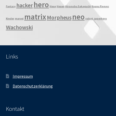
hero
hacker
Fantasy
Hexe
Hexen
Hironobu Sakaguchi
Keanu Reeves
matrix
neo
Morpheus
Kinder
marvel
robot
superhero
Wachowski
Links
Impressum
Datenschutzerklärung
Kontakt