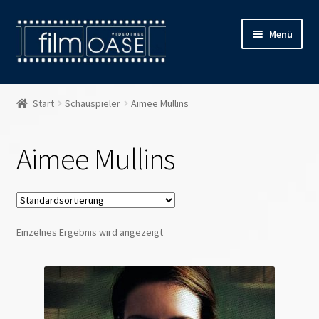
Zur
Zum
Menü
Navigation
Inhalt
springen
springen
Willkommen
Start
Schauspieler
Aimee Mullins
Filmverleih
Aimee Mullins
Öffnungszeiten
Preise
Einzelnes Ergebnis wird angezeigt
Kontakt