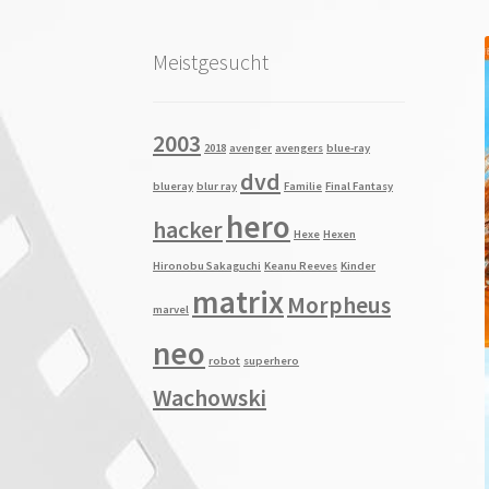
Meistgesucht
2003
2018
avenger
avengers
blue-ray
dvd
blueray
blur ray
Familie
Final Fantasy
hero
hacker
Hexe
Hexen
Hironobu Sakaguchi
Keanu Reeves
Kinder
matrix
Morpheus
marvel
neo
robot
superhero
Wachowski