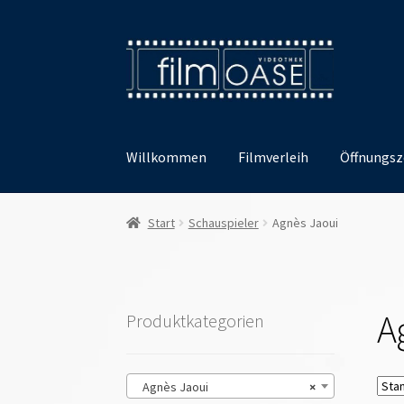
Zur
Zum
Navigation
Inhalt
springen
springen
Willkommen
Filmverleih
Öffnungsz
Start
Schauspieler
Agnès Jaoui
A
Produktkategorien
Agnès Jaoui
×