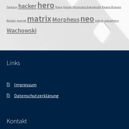
hero
hacker
Fantasy
Hexe
Hexen
Hironobu Sakaguchi
Keanu Reeves
matrix
neo
Morpheus
Kinder
marvel
robot
superhero
Wachowski
Links
Impressum
Datenschutzerklärung
Kontakt