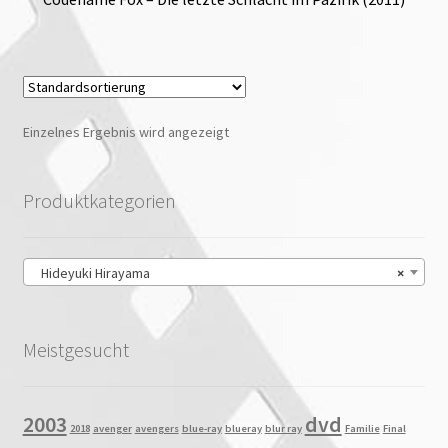
Einzelnes Ergebnis wird angezeigt
Produktkategorien
Hideyuki Hirayama
×
Meistgesucht
2003
dvd
2018
avenger
avengers
blue-ray
blueray
blur ray
Familie
Final