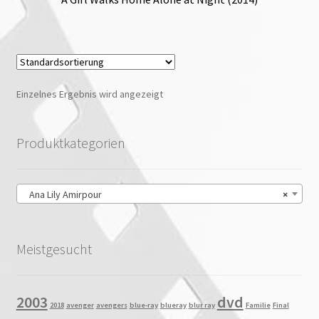
Einzelnes Ergebnis wird angezeigt
Produktkategorien
Ana Lily Amirpour
×
Meistgesucht
2003
dvd
2018
avenger
avengers
blue-ray
blueray
blur ray
Familie
Final