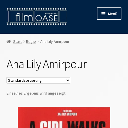
Zur
Zum
Menü
Navigation
Inhalt
springen
springen
Willkommen
Start
Regie
Ana Lily Amirpour
Filmverleih
Ana Lily Amirpour
Öffnungszeiten
Preise
Einzelnes Ergebnis wird angezeigt
Kontakt