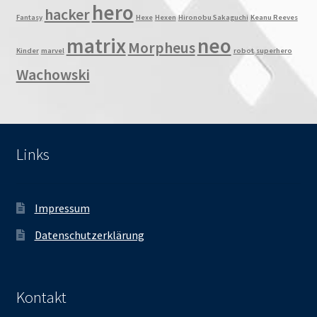
hero
hacker
Fantasy
Hexe
Hexen
Hironobu Sakaguchi
Keanu Reeves
matrix
neo
Morpheus
Kinder
marvel
robot
superhero
Wachowski
Links
Impressum
Datenschutzerklärung
Kontakt