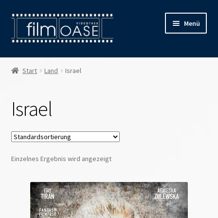
Zur
Zum
Menü
Navigation
Inhalt
springen
springen
Willkommen
Start
Land
Israel
Filmverleih
Israel
Öffnungszeiten
Preise
Einzelnes Ergebnis wird angezeigt
Kontakt