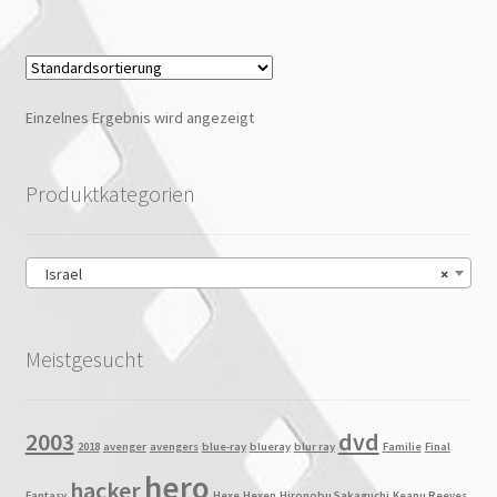
Einzelnes Ergebnis wird angezeigt
Produktkategorien
Israel
×
Meistgesucht
2003
dvd
2018
avenger
avengers
blue-ray
blueray
blur ray
Familie
Final
hero
hacker
Fantasy
Hexe
Hexen
Hironobu Sakaguchi
Keanu Reeves