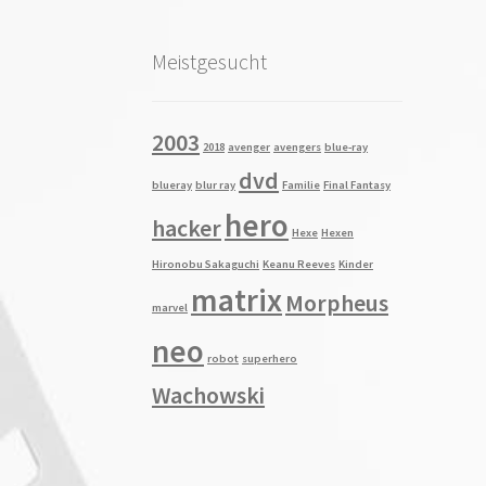
Meistgesucht
2003
2018
avenger
avengers
blue-ray
dvd
blueray
blur ray
Familie
Final Fantasy
hero
hacker
Hexe
Hexen
Hironobu Sakaguchi
Keanu Reeves
Kinder
matrix
Morpheus
marvel
neo
robot
superhero
Wachowski