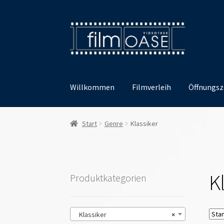
Zur
Zum
Navigation
Inhalt
springen
springen
Willkommen
Filmverleih
Öffnungsz
Start
Genre
Klassiker
K
Produktkategorien
Klassiker
×