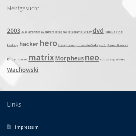
Meistgesucht
2003
dvd
2018
avenger
avengers
blue-ray
blueray
blur ray
Familie
Final
hero
hacker
Fantasy
Hexe
Hexen
Hironobu Sakaguchi
Keanu Reeves
matrix
neo
Morpheus
Kinder
marvel
robot
superhero
Wachowski
Links
Impressum