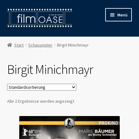
Zur
Zum
Menü
Navigation
Inhalt
springen
springen
Willkommen
Start
Schauspieler
Birgit Minichmayr
Filmverleih
Birgit Minichmayr
Öffnungszeiten
Preise
Alle 2 Ergebnisse werden angezeigt
Kontakt